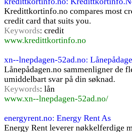
kredittkortinfo.no: Kredittkortinfo.
Kredittkortinfo.no compares most cr
credit card that suits you.
Keywords
: credit
www.kredittkortinfo.no
xn--lnepdagen-52ad.no: Lånepådag
Lånepådagen.no sammenligner de fles
umiddelbart svar på din søknad.
Keywords
: lån
www.xn--lnepdagen-52ad.no/
energyrent.no: Energy Rent As
Energy Rent leverer nøkkelferdige m