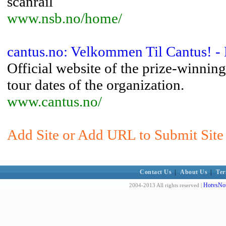
scanrail
www.nsb.no/home/
cantus.no: Velkommen Til Cantus! -
Official website of the prize-winnin
tour dates of the organization.
www.cantus.no/
Add Site or Add URL to Submit Site
Contact Us
|
About Us
|
Ter
HotvsNot
2004-2013 All rights reserved |