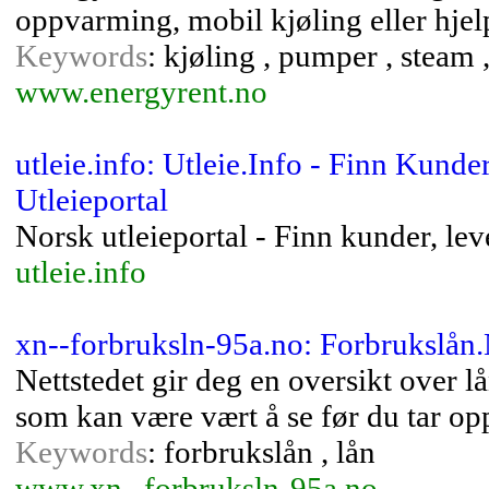
oppvarming, mobil kjøling eller hjelp
Keywords
: kjøling , pumper , steam
www.energyrent.no
utleie.info: Utleie.Info - Finn Kund
Utleieportal
Norsk utleieportal - Finn kunder, le
utleie.info
xn--forbruksln-95a.no: Forbrukslån
Nettstedet gir deg en oversikt over l
som kan være vært å se før du tar opp
Keywords
: forbrukslån , lån
www.xn--forbruksln-95a.no