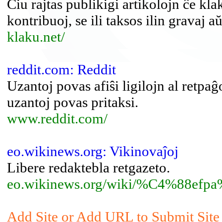
Ĉiu rajtas publikigi artikolojn ĉe kla
kontribuoj, se ili taksos ilin gravaj aŭ
klaku.net/
reddit.com: Reddit
Uzantoj povas afiŝi ligilojn al retpaĝo
uzantoj povas pritaksi.
www.reddit.com/
eo.wikinews.org: Vikinovaĵoj
Libere redaktebla retgazeto.
eo.wikinews.org/wiki/%C4%88ef
Add Site or Add URL to Submit Site 