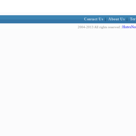
Contact Us
|
About Us
|
Ter
HotvsNot
2004-2013 All rights reserved |