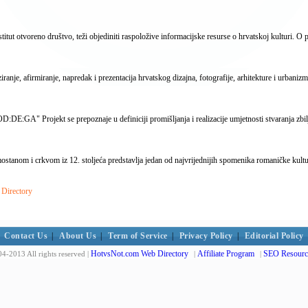
itut otvoreno društvo, teži objediniti raspoložive informacijske resurse o hrvatskoj kulturi. O p
ziranje, afirmiranje, napredak i prezentacija hrvatskog dizajna, fotografije, arhitekture i urbanizma
D:DE:GA" Projekt se prepoznaje u definiciji promišljanja i realizacije umjetnosti stvaranja zbil
stanom i crkvom iz 12. stoljeća predstavlja jedan od najvrijednijih spomenika romaničke kult
 Directory
Contact Us
|
About Us
|
Term of Service
|
Privacy Policy
|
Editorial Policy
HotvsNot.com Web Directory
Affiliate Program
SEO Resourc
4-2013 All rights reserved |
|
|