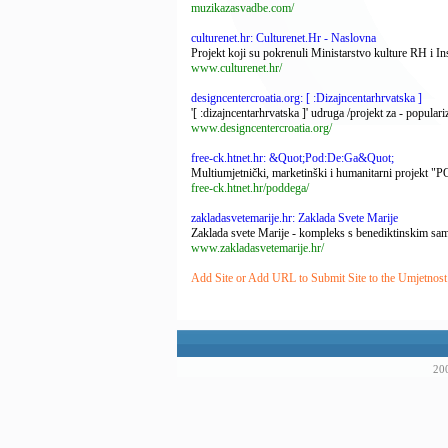
muzikazasvadbe.com/
culturenet.hr: Culturenet.Hr - Naslovna
Projekt koji su pokrenuli Ministarstvo kulture RH i Inst
www.culturenet.hr/
designcentercroatia.org: [ :Dizajncentarhrvatska ]
'[ :dizajncentarhrvatska ]' udruga /projekt za - populari
www.designcentercroatia.org/
free-ck.htnet.hr: &Quot;Pod:De:Ga&Quot;
Multiumjetnički, marketinški i humanitarni projekt "PO
free-ck.htnet.hr/poddega/
zakladasvetemarije.hr: Zaklada Svete Marije
Zaklada svete Marije - kompleks s benediktinskim samo
www.zakladasvetemarije.hr/
Add Site or Add URL to Submit Site to the Umjetnost
200