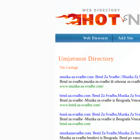
Web Directory
Add Site
Umjetnost Directory
Site Listings
muzika-za-svadbe.com: Bend Za Svadbe | Muzika Za S
Bend za svadbe,muzika za svadbe ili orkestar za svad
www.muzika-za-svadbe.com/
bend-za-svadbu.com: Bend Za Svadbu,Muzika Za Sv
Bend za svadbe -Muzika za svadbe iz Beograda.Vencanja,
www.bend-za-svadbu.com/
bend-za-svadbu.com: Bend Za Svadbu,Muzika Za Sv
Bend za svadbe -Muzika za svadbe iz Beograda.Vencanja,
bend-za-svadbu.com
muzikazasvadbe.com: Bend Za Svadbe,Muzika Za Sva
Muzika za svadbe bendovi iz Beograda. Bend po vasoj