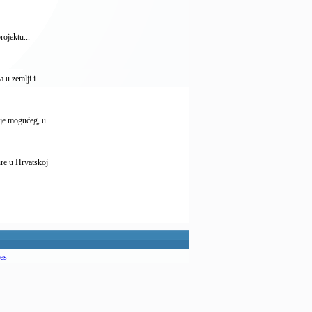
rojektu...
 u zemlji i ...
je mogućeg, u ...
ure u Hrvatskoj
es