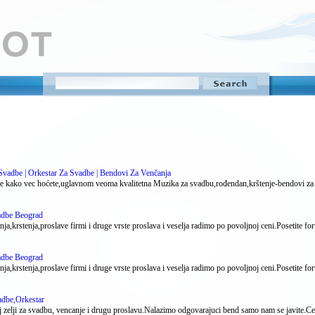
vadbe | Orkestar Za Svadbe | Bendovi Za Venčanja
be kako vec hoćete,uglavnom veoma kvalitetna Muzika za svadbu,rođendan,krštenje-bendovi za 
adbe Beograd
krstenja,proslave firmi i druge vrste proslava i veselja radimo po povoljnoj ceni.Posetite forum
adbe Beograd
krstenja,proslave firmi i druge vrste proslava i veselja radimo po povoljnoj ceni.Posetite forum
dbe,Orkestar
 zelji za svadbu, vencanje i drugu proslavu.Nalazimo odgovarajuci bend samo nam se javite.C