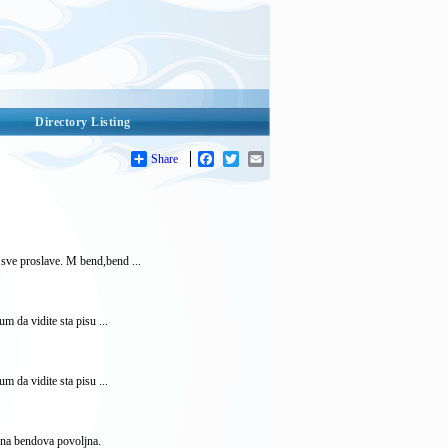
Directory Listing
Share
Facebook
Twitter
Email
sve proslave. M bend,bend ...
 da vidite sta pisu ...
 da vidite sta pisu ...
ena bendova povoljna.