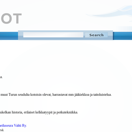
a.
a muut Turun seudulta kotoisin olevat, harrastavat mm jääkiekkoa ja taitoluistelua.
elkan historia, erilaiset kelkkatyypit ja potkutekniikka.
eiluseura Valtti Ry.
sä.