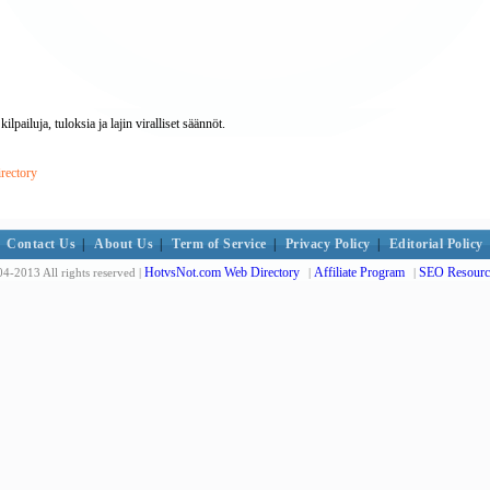
lpailuja, tuloksia ja lajin viralliset säännöt.
rectory
Contact Us
|
About Us
|
Term of Service
|
Privacy Policy
|
Editorial Policy
HotvsNot.com Web Directory
Affiliate Program
SEO Resourc
4-2013 All rights reserved |
|
|