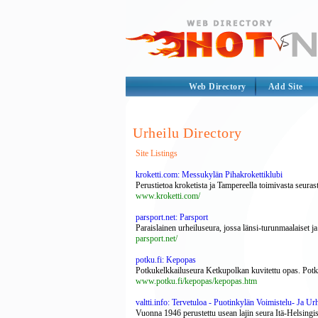
Web Directory
Add Site
Urheilu Directory
Site Listings
kroketti.com: Messukylän Pihakrokettiklubi
Perustietoa kroketista ja Tampereella toimivasta seurast
www.kroketti.com/
parsport.net: Parsport
Paraislainen urheiluseura, jossa länsi-turunmaalaiset j
parsport.net/
potku.fi: Kepopas
Potkukelkkailuseura Ketkupolkan kuvitettu opas. Potkuk
www.potku.fi/kepopas/kepopas.htm
valtti.info: Tervetuloa - Puotinkylän Voimistelu- Ja Urh
Vuonna 1946 perustettu usean lajin seura Itä-Helsingis