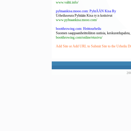
www.valtti.info/
pyhtaankisa.mooo.com: PyhtÄÄN Kisa Ry
Urheiluseura Pyhtään Kisa ry:n kotisivut
www.pyhtaankisa.mooo.com/
bootthrowing.com: Heittourheilu
Suomen saappaanheittoliiton uutisia, keskustelupalsta, ki
bootthrowing.com/online/etusivu/
Add Site or Add URL to Submit Site to the Urheilu Di
200