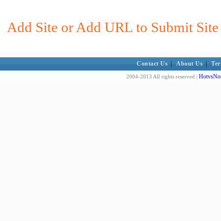
Add Site or Add URL to Submit Site t
Contact Us
|
About Us
|
Ter
HotvsNot
2004-2013 All rights reserved |