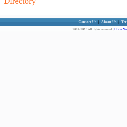
Directory
Contact Us
|
About Us
|
Ter
HotvsNot
2004-2013 All rights reserved |